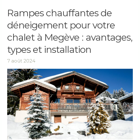
Rampes
Rampes chauffantes de
chauffantes
déneigement pour votre
de
déneigement
chalet à Megève : avantages,
pour
votre
types et installation
chalet
à
7 août 2024
Megève
:
avantages,
types
et
installation