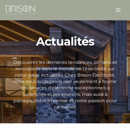
Aller
MAI
au
contenu
ME
Actualités
Découvrez les dernières tendances, conseils et
innovations dans le monde de l'électricité sur
notre page Actualités. Chez Brison Électricité,
nous nous engageons non seulement à fournir
des services d'électricité exceptionnels à
Sallanches et ses environs, mais aussi à
partager notre expertise et notre passion pour
ce métier.