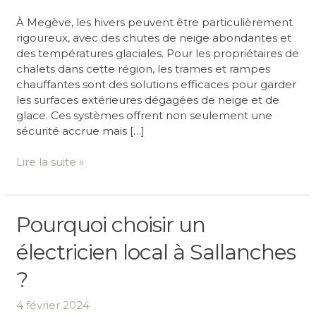
À Megève, les hivers peuvent être particulièrement
rigoureux, avec des chutes de neige abondantes et
des températures glaciales. Pour les propriétaires de
chalets dans cette région, les trames et rampes
chauffantes sont des solutions efficaces pour garder
les surfaces extérieures dégagées de neige et de
glace. Ces systèmes offrent non seulement une
sécurité accrue mais […]
Lire la suite »
Pourquoi
Pourquoi choisir un
choisir
électricien local à Sallanches
un
électricien
?
local
à
4 février 2024
Sallanches